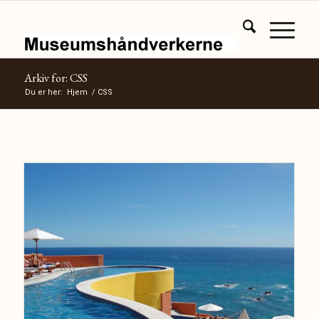
Arkiv for: CSS
Du er her:
Hjem
/
CSS