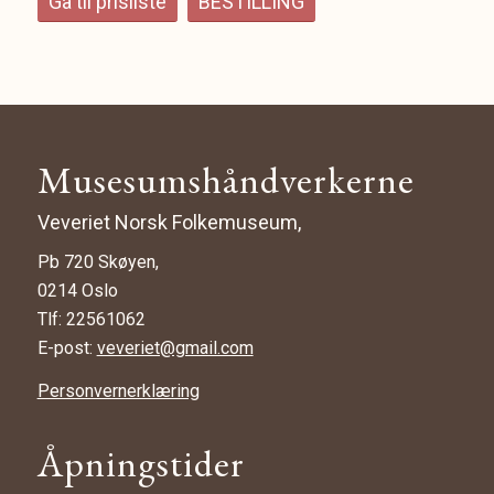
Gå til prisliste
BESTILLING
Musesumshåndverkerne
Veveriet Norsk Folkemuseum,
Pb 720 Skøyen,
0214 Oslo
Tlf: 22561062
E-post:
veveriet@gmail.com
Personvernerklæring
Åpningstider