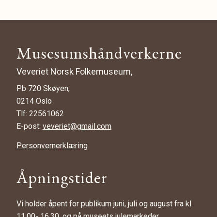
Musesumshåndverkerne
Veveriet Norsk Folkemuseum,
Pb 720 Skøyen,
0214 Oslo
Tlf: 22561062
E-post:
veveriet@gmail.com
Personvernerklæring
Åpningstider
Vi holder åpent for publikum juni, juli og august fra kl.
11.00- 16.30, og på museets julemarkeder.