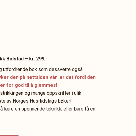
kk Bolstad – kr. 299,-
 og utfordrende bok som dessverre også
ryker den på nettsiden vår er det fordi den
 er for god til å glemmes!
t-strikkingen og mange oppskrifter i ulik
ste av Norges Husflidslags bøker!
 å lære en spennende teknikk, eller bare få en