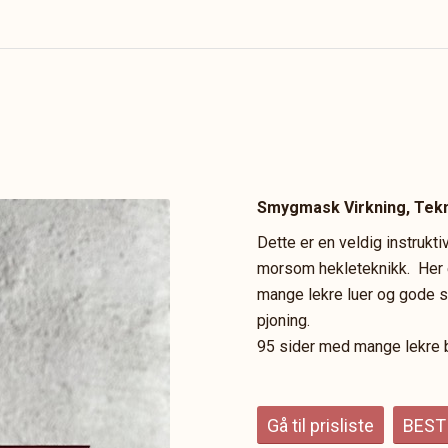
Smygmask Virkning, Tekn
Dette er en veldig instrukt
morsom hekleteknikk. Her e
mange lekre luer og gode 
pjoning.
95 sider med mange lekre 
Gå til prisliste
BEST