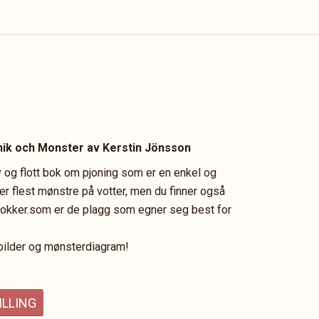
ik och Monster av Kerstin Jönsson
iv og flott bok om pjoning som er en enkel og
r flest mønstre på votter, men du finner også
sokker.som er de plagg som egner seg best for
bilder og mønsterdiagram!
ILLING