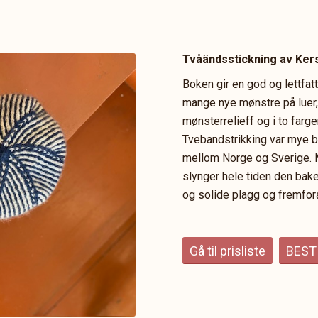
Tvåändsstickning av Ker
Boken gir en god og lettfatt
mange nye mønstre på luer,
mønsterrelieff og i to farger
Tvebandstrikking var mye br
mellom Norge og Sverige. 
slynger hele tiden den bak
og solide plagg og fremfora
Gå til prisliste
BEST