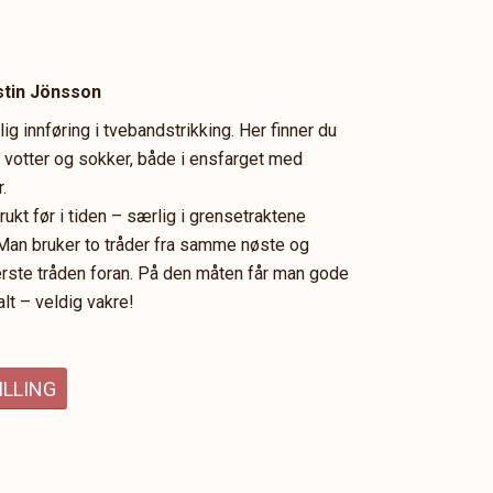
stin Jönsson
lig innføring i tvebandstrikking. Her finner du
 votter og sokker, både i ensfarget med
.
ukt før i tiden – særlig i grensetraktene
Man bruker to tråder fra samme nøste og
erste tråden foran. På den måten får man gode
lt – veldig vakre!
ILLING