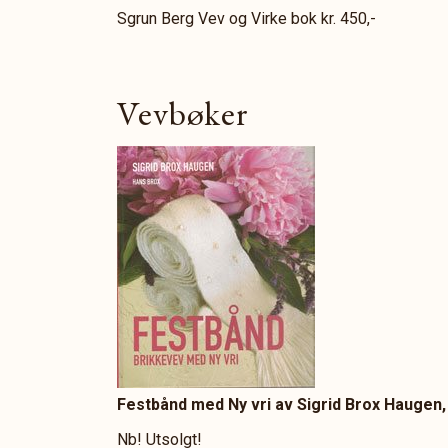
Sgrun Berg Vev og Virke bok kr. 450,-
Vevbøker
Festbånd med Ny vri av Sigrid Brox Haugen, 
Nb! Utsolgt!