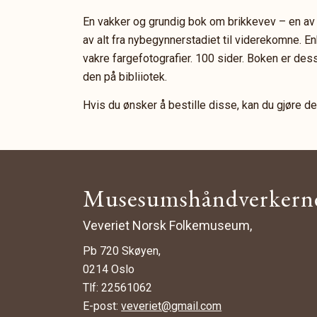
En vakker og grundig bok om brikkevev – en av 
av alt fra nybegynnerstadiet til viderekomne. E
vakre fargefotografier. 100 sider. Boken er dess
den på bibliiotek.
Hvis du ønsker å bestille disse, kan du gjøre de
Musesumshåndverkern
Veveriet Norsk Folkemuseum,
Pb 720 Skøyen,
0214 Oslo
Tlf: 22561062
E-post:
veveriet@gmail.com