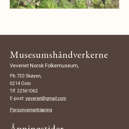
Musesumshåndverkerne
Veveriet Norsk Folkemuseum,
Pb 720 Skøyen,
0214 Oslo
Tlf: 22561062
E-post:
veveriet@gmail.com
Personvernerklæring
Åpningstider