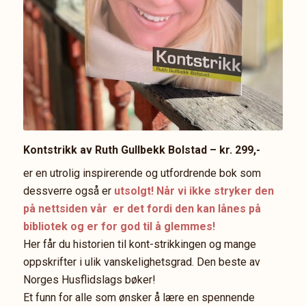
Kontstrikk av Ruth Gullbekk Bolstad – kr. 299,-
er en utrolig inspirerende og utfordrende bok som
dessverre også er
utsolgt! Når vi ikke stryker den
på nettsiden vår er det fordi den kan lånes på
bibliotek og er for god til å glemmes!
Her får du historien til kont-strikkingen og mange
oppskrifter i ulik vanskelighetsgrad. Den beste av
Norges Husflidslags bøker!
Et funn for alle som ønsker å lære en spennende