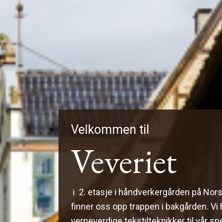
Velkommen til
Veveriet
i 2. etasje i håndverkergården på No
finner oss opp trappen i bakgården. Vi 
verneverdige tekstilteknikker til vår spe