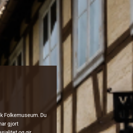
rsk Folkemuseum. Du
har gjort
sialitet og gir