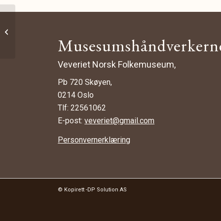
Vevfeste 28 cm
Musesumshåndverkern
Veveriet Norsk Folkemuseum,
Pb 720 Skøyen,
0214 Oslo
Tlf: 22561062
E-post:
veveriet@gmail.com
Personvernerklæring
© Kopirett -DP Solution AS