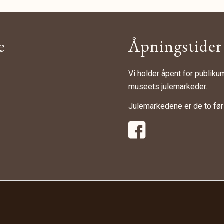
e
Åpningstider
Vi holder åpent for publikum 
museets julemarkeder.
Julemarkedene er de to førs